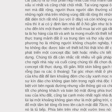
cắt (tách) ra từ một phần hẹp nhất của một mảnh đất
xấu xí nhất và cũng chật chội nhất. Tại vùng ngoại ô
nơi mà đất rộng, người thưa người dân thường x
những ngôi nhà trên những vùng đất rất rộng thì như
đất diện tích rất nhỏ (so với ở đây) và còn không v
nữa thì ít ai có ý định làm nhà để ở.
Nó gần như bị 
cho đến khi một thanh niên trẻ tuổi mua lại với giá rấ
ta là họ hàng của tôi và anh ta mong muốn tôi thiết kế
thực trạng mảnh đất ở xa trung tâm và thợ xây dựng 
phương họ là những người không chuyên nghiệp, 
họ không đọc được bản vẽ thiết kế.
Nó thật khó để 
phát triển một concept đặc biệt hoặc nhiều chi tiế
dựng. Chúng tôi đã cân nhắc rất nhiều về giải pháp 
cho ngôi nhà này và cuối cùng chúng tôi đã chọn đ
concept rất thực dụng, tối giản. Một skin bằng gạch 
rỗng (tạo ra các ô thoáng) Tại góc nhọn nhất ở phi
của khu đất để làm khoảng đệm cho cây xanh mọc n
sự kín đáo cho không gian bên trong ngôi nhà độc lâ
biệt với bên ngoài đường nhưng vẫn thông gió và chi
tốt cho phòng khách và toàn bộ mặt đứng phía trươ
sau của khu đất, cũng tại cạnh méo nhất ngôi nhà 
lùi lại một khoảng không gian như là một giếng trời, 
đổ một tấm bê tông rồi treo lên cách mặt đất 70cm, 
nó là tủ bếp. Phía bên trên như một vườn treo nó g