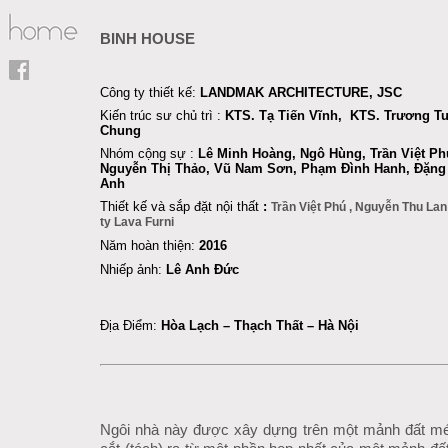
BINH HOUSE
Công ty thiết kế:
LANDMAK ARCHITECTURE, JSC
Kiến trúc sư chủ trì :
KTS. Tạ Tiến Vĩnh, KTS. Trương T
Chung
Nhóm
cộng sự
:
Lê Minh Hoàng
, Ngô Hùng,
Trần Việt Ph
Nguyễn Thị Thảo, Vũ Nam Sơn
, Phạm Đình Hanh, Đặng 
Anh
Thiết kế và sắp đặt nội thất
:
Trần Việt Phú , Nguyễn Thu La
ty Lava Furni
Năm hoàn thiện:
2016
Nhiếp ảnh:
Lê Anh Đức
Địa Điểm:
Hòa Lạch – Thạch Thất – Hà Nội
Ngôi nhà này được xây dựng trên một mảnh đất m