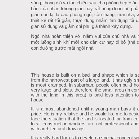
sáng, thông gió và tạo chiều sâu cho phòng bếp + ă
bản của phần không gian này rất nông)
Toàn bộ ph
gian còn lại là các phòng ngủ, cầu thang, mái nhà,
thiết kế rất tối giản, thực dụng nhằm tận dụng tố
gian sử dụng và giảm chi phí, giá thành xây dựng.
Ngôi nhà hoàn thiện với niềm vui của chủ nhà và 
một luồng sinh khí mới cho dân cư hay đi bộ (thể 
con đường trước mặt ngôi nhà.
This house is built on a bad land shape which is s
from the narrowest part of a large land. It has ugly 
is most cramped. In suburban, people often build h
very large land plots, therefore, the small area (in c
with the land in this area) is paid less attention to
house.
It is almost abandoned until a young man buys it 
price. He is my relative and he would like me to desi
face the situation that the land is located far from c
local construction workers are not professional and i
with architectural drawings.
It is really hard for us to develop a special concept 