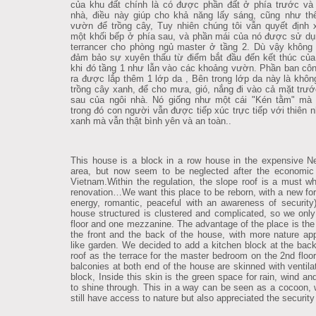
của khu đất chính là có được phần đất ở phía trước và
nhà, điều này giúp cho khả năng lấy sáng, cũng như t
vườn để trồng cây, Tuy nhiên chúng tôi vẫn quyết định
một khối bếp ở phía sau, và phần mái của nó được sử d
terrancer cho phòng ngủ master ở tầng 2. Dù vậy không
đảm bảo sự xuyên thấu từ điểm bắt đầu đến kết thúc của
khi đó tầng 1 như lẫn vào các khoảng vườn. Phần ban cô
ra được lắp thêm 1 lớp da , Bên trong lớp da này là khôn
trồng cây xanh, để cho mưa, gió, nắng đi vào cả mặt trư
sau của ngôi nhà. Nó giống như một cái "Kén tằm" mà 
trong đó con người vẫn được tiếp xúc trực tiếp với thiên n
xanh mà vẫn thật bình yên và an toàn..
This house is a block in a row house in the expensive 
area, but now seem to be neglected after the economic 
Vietnam.Within the regulation, the slope roof is a must w
renovation…We want this place to be reborn, with a new form
energy, romantic, peaceful with an awareness of security
house structured is clustered and complicated, so we onl
floor and one mezzanine. The advantage of the place is the
the front and the back of the house, with more nature ap
like garden.
We decided to add a kitchen block at the back
roof as the terrace for the master bedroom on the 2nd floor
balconies at both end of the house are skinned with ventilat
block, Inside this skin is the green space for rain, wind an
to shine through. This in a way can be seen as a cocoon,
still have access to nature but also appreciated the security 