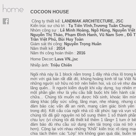
COCOON HOUSE
Công ty thiết kế:
LANDMAK ARCHITECTURE, JSC
Kiến trúc sư chủ trì :
Tạ Tiến Vĩnh,Trương Tuấn Chung
Nhóm cộng sự :
Lê Minh Hoàng, Ngô Hùng, Nguyễn Việt
Nguyễn Thị Thảo, Phạm Đình Hanh, Vũ Nam Sơn , Đỗ T
Trần Việt Phú, Bùi Huy Toàn
Giám sát thi công:
Nguyễn Trọng Huân
Năm thiết kế :
2014
Năm thi công hoàn thiện :
2016
Home Decor
:
Lava VN.,jsc
Nhiếp ảnh:
Triệu Chiến
Ngôi nhà này là 1 block nằm trong 1 dãy nhà chia lô trong k
mới với giá bán rất đắt đỏ, khủng hoảng kinh tế tại Việt 
những người sở hữu nó trở nên hiếm hoi, và có vẻ như đa
lãng quên... Ít người kiểm duyệt khi xây dựng, tuy nhiên m
một phần gần như là yêu cầu bắt buộc khi tiến hành cải
chữa... Chúng tôi muốn nó được hồi sinh, khoác lên mì
dáng khác (đầy sức sống, lãng mạn, nhẹ nhàng, nhưng c
đảm bảo các vấn đề an ninh, mang cảm giác bình yên 
trong đó). Kết cấu của ngôi nhà cũ rất phức tạp và vụn vặ
chúng tôi đã giữ nguyên nó bổ sung thêm 1 số thành phầ
chịu lực (vì chúng tôi đã thiết kế thêm 1 tầng+ 1 tum ở bê
đảm bảo đủ nhu cầu sử dụng nên tải trọng của nó trở 
hơn). Cộng lại với nhau những “Khối” kiến trúc rõ ràng mạ
chia tách thêm các “Lớp” khi không gian quá dài, buồn tẻ