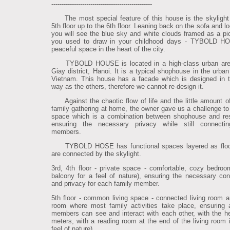
-------------------------------------------------
The most special feature of this house is the skylight
5th floor up to the 6th floor. Leaning back on the sofa and l
you will see the blue sky and white clouds framed as a pic
you used to draw in your childhood days - TYBOLD H
peaceful space in the heart of the city.
TYBOLD HOUSE is located in a high-class urban are
Giay district, Hanoi. It is a typical shophouse in the urban
Vietnam. This house has a facade which is designed in
way as the others, therefore we cannot re-design it.
Against the chaotic flow of life and the little amount of
family gathering at home, the owner gave us a challenge to
space which is a combination between shophouse and re
ensuring the necessary privacy while still connectin
members.
TYBOLD HOSE has functional spaces layered as floo
are connected by the skylight.
3rd, 4th floor - private space - comfortable, cozy bedroo
balcony for a feel of nature), ensuring the necessary co
and privacy for each family member.
5th floor - common living space - connected living room a
room where most family activities take place, ensuring a
members can see and interact with each other, with the he
meters, with a reading room at the end of the living room i
feel of nature).