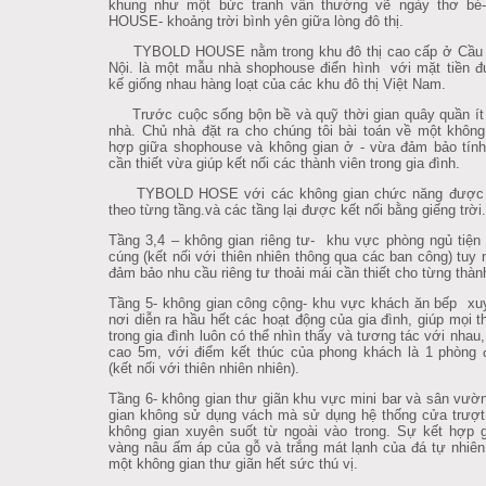
khung như một bức tranh vẫn thường vẽ ngày thơ b
HOUSE- khoảng trời bình yên giữa lòng đô thị.
TYBOLD HOUSE nằm trong khu đô thị cao cấp ở Cầu 
Nội. là một mẫu nhà shophouse điển hình với mặt tiền đ
kế giống nhau hàng loạt của các khu đô thị Việt Nam.
Trước cuộc sống bộn bề và quỹ thời gian quây quần ít 
nhà. Chủ nhà đặt ra cho chúng tôi bài toán về một không
hợp giữa shophouse và không gian ở - vừa đảm bảo tính
cần thiết vừa giúp kết nối các thành viên trong gia đình.
TYBOLD HOSE với các không gian chức năng được 
theo từng tầng.và các tầng lại được kết nối bằng giếng trời.
Tầng 3,4 – không gian riêng tư- khu vực phòng ngủ tiện
cúng (kết nối với thiên nhiên thông qua các ban công) tuy 
đảm bảo nhu cầu riêng tư thoải mái cần thiết cho từng thàn
Tầng 5- không gian công cộng- khu vực khách ăn bếp xu
nơi diễn ra hầu hết các hoạt động của gia đình, giúp mọi t
trong gia đình luôn có thể nhìn thấy và tương tác với nhau,
cao 5m, với điểm kết thúc của phong khách là 1 phòng 
(kết nối với thiên nhiên nhiên).
Tầng 6- không gian thư giãn khu vực mini bar và sân vườ
gian không sử dụng vách mà sử dụng hệ thống cửa trượt
không gian xuyên suốt từ ngoài vào trong. Sự kết hợp 
vàng nâu ấm áp của gỗ và trắng mát lạnh của đá tự nhiê
một không gian thư giãn hết sức thú vị.