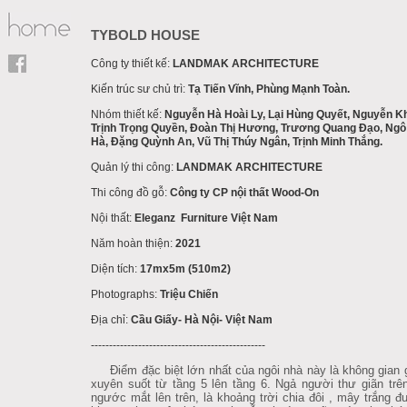
TYBOLD HOUSE
Công ty thiết kế:
LANDMAK ARCHITECTURE
Kiến trúc sư chủ trì:
Tạ Tiến Vĩnh, Phùng Mạnh Toàn.
Nhóm thiết kế:
Nguyễn Hà Hoài Ly, Lại Hùng Quyết, Nguyễn K
Trịnh Trọng Quyền, Đoàn Thị Hương, Trương Quang Đạo, Ngô
Hà, Đặng Quỳnh An, Vũ Thị Thúy Ngân, Trịnh Minh Thắng.
Quản lý thi công:
LANDMAK ARCHITECTURE
Thi công đồ gỗ:
Công ty CP nội thất Wood-On
Nội thất:
Eleganz Furniture Việt Nam
Năm hoàn thiện:
2021
Diện tích:
17mx5m (510m2)
Photographs:
Triệu Chiến
Địa chỉ:
Cầu Giấy- Hà Nội- Việt Nam
------------------------------------------------
Điểm đặc biệt lớn nhất của ngôi nhà này là không gian g
xuyên suốt từ tầng 5 lên tầng 6. Ngả người thư giãn trê
ngước mắt lên trên, là khoảng trời chia đôi , mây trắng 