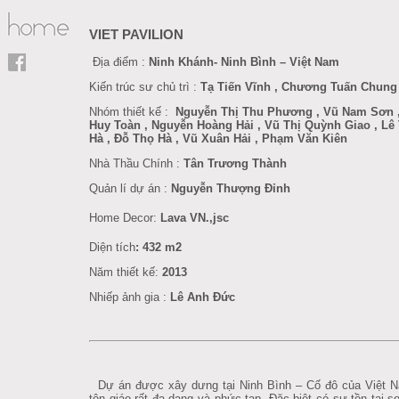
VIET PAVILION
Địa điểm :
Ninh Khánh- Ninh Bình – Việt Nam
Kiến trúc sư chủ trì :
Tạ Tiến Vĩnh , Chương Tuấn Chung
Nhóm thiết kế :
Nguyễn Thị Thu Phương , Vũ Nam Sơn ,
Huy Toàn , Nguyễn Hoàng Hải , Vũ Thị Quỳnh Giao , Lê
Hà , Đỗ Thọ Hà , Vũ Xuân Hải , Phạm Văn Kiên
Nhà Thầu Chính :
Tân Trương Thành
Quản lí dự án :
Nguyễn Thượng Đỉnh
Home Decor
:
Lava VN.,jsc
Diện tích
: 432 m2
Năm thiết kế:
201
3
Nhiếp ảnh gia :
Lê Anh Đức
Dự án được xây dưng tại Ninh Bình – Cố đô của Việt N
tôn giáo rất đa dạng và phức tạp. Đặc biệt có sự tồn tại s