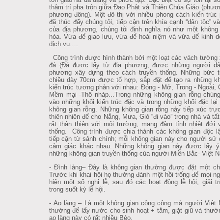
thậm trí pha trộn giữa Đạo Phật và Thiên Chúa Giáo (phươ
phương đông). Một đô thị với nhiều phong cách kiến trúc
đã thúc đấy chúng tôi, tiếp cận trên khía cạnh “dân tộc” v
của địa phương, chúng tôi định nghĩa nó như một không
hóa. Vừa để giao lưu, vừa để hoài niệm và vừa để kinh 
dịch vụ….
Công trình được hình thành bởi một loạt các vách tường
đá (Đá được lấy từ địa phương, được những người dân
phương xây dựng theo cách truyền thống. Những bức 
chiều dày 70cm được tổ hợp, sắp đặt để tạo ra những k
kiến trúc tương phản với nhau: Đóng - Mở, Trong - Ngoài, 
Mềm mại -Thô nháp...Trong những không gian rỗng chúng 
vào những khối kiến trúc đặc và trong những khối đặc lại
không gian rỗng. Những không gian rỗng này tiếp xúc trực
thiên nhiên để cho Nắng, Mưa, Gió “đi vào” trong nhà và tất
rất thân thiện với môi trường, mang đậm tính nhiệt đới 
thống. Công trình được chia thành các không gian độc l
tiếp cận từ sảnh chính; mỗi không gian này cho người sử
cảm giác khác nhau. Những không gian này được lấy ý
những không gian truyền thống của người Miền Bắc- Việt 
- Đình làng– Đây là không gian thường được đặt một ch
Trước khi khai hội họ thường đánh một hồi trống để mọi n
hiện một số nghi lễ, sau đó các hoạt động lễ hội, giải tr
trong suốt kỳ lễ hội.
- Ao làng – Là một không gian công cộng mà người Việt
thường để lấy nước cho sinh hoạt + tắm, giặt giũ và thư
ao làng này có rất nhiều Bèo.