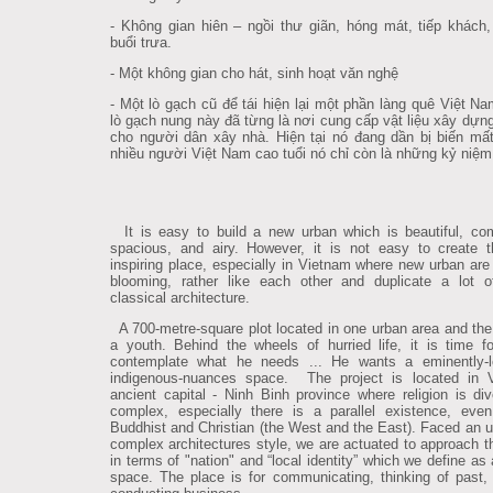
- Không gian hiên – ngồi thư giãn, hóng mát, tiếp khách
buổi trưa.
- Một không gian cho hát, sinh hoạt văn nghệ
- Một lò gạch cũ để tái hiện lại một phần làng quê Việt N
lò gạch nung này đã từng là nơi cung cấp vật liệu xây dựn
cho người dân xây nhà. Hiện tại nó đang dần bị biến mất
nhiều người Việt Nam cao tuổi nó chỉ còn là những kỷ niệm
It is easy to build a new urban which is beautiful, com
spacious, and airy. However, it is not easy to create th
inspiring place, especially in Vietnam where new urban are 
blooming, rather like each other and duplicate a lot 
classical architecture.
A 700-metre-square plot located in one urban area and the
a youth. Behind the wheels of hurried life, it is time f
contemplate what he needs ... He wants a eminently-l
indigenous-nuances space. The project is located in V
ancient capital - Ninh Binh province where religion is di
complex, especially there is a parallel existence, eve
Buddhist and Christian (the West and the East). Faced an u
complex architectures style, we are actuated to approach t
in terms of "nation" and “local identity” which we define as 
space. The place is for communicating, thinking of past,