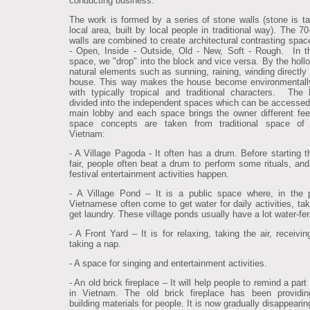
conducting business.
The work is formed by a series of stone walls (stone is t
local area, built by local people in traditional way). The 7
walls are combined to create architectural contrasting spac
- Open, Inside - Outside, Old - New, Soft - Rough. In t
space, we "drop" into the block and vice versa. By the holl
natural elements such as sunning, raining, winding directly 
house. This way makes the house become environmentally
with typically tropical and traditional characters. The
divided into the independent spaces which can be accessed
main lobby and each space brings the owner different fee
space concepts are taken from traditional space of 
Vietnam:
- A Village Pagoda - It often has a drum. Before starting th
fair, people often beat a drum to perform some rituals, and
festival entertainment activities happen.
- A Village Pond – It is a public space where, in the 
Vietnamese often come to get water for daily activities, tak
get laundry. These village ponds usually have a lot water-fer
- A Front Yard – It is for relaxing, taking the air, receivi
taking a nap.
- A space for singing and entertainment activities.
- An old brick fireplace – It will help people to remind a part 
in Vietnam. The old brick fireplace has been providin
building materials for people. It is now gradually disappearin