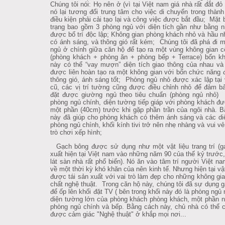
Chúng tôi nói: Họ nên ở (vì tại Việt nam giá nhà rất đắt đỏ v
nó lại tương đối trung tâm cho việc di chuyển trong thành 
điều kiện phải cải tạo lại và công việc được bắt đầu; Mặt 
trạng bao gồm 3 phòng ngủ với diện tích gần như bằng 
được bố trí độc lập; Không gian phòng khách nhỏ và hầu
có ánh sáng, và thông gió rất kém; Chúng tôi đã phá đi m
ngủ ở chính giữa căn hộ để tạo ra một vùng không gian 
(phòng khách + phòng ăn + phòng bếp + Terrace) bốn k
này có thể “vay mượn” diện tích giao thông của nhau và
được liên hoàn tạo ra một không gian với bốn chức năng đu
thông gió, ánh sáng tốt; Phòng ngủ nhỏ được xác lập tại vi
cũ, các vị trí tường cũng được điều chỉnh nhỏ để đảm ba
đặt được giường ngủ theo tiêu chuẩn (phòng ngủ nhỏ) Tạ
phòng ngủ chính, diện tường tiếp giáp với phòng khách đư
một phần (40cm) trước khi gặp phần trần của ngôi nhà. B
này đã giúp cho phòng khách có thêm ánh sáng và các di
phòng ngủ chính, khối kính tivi trở nên nhẹ nhàng và vui v
trò chơi xếp hình;
Gạch bông được sử dụng như một vật liệu trang trí (g
xuất hiện tại Việt nam vào những năm 90 của thế kỷ trước
lát sàn nhà rất phổ biến). Nó ăn vào tâm trí người Việt n
về một thời kỳ khó khăn của nên kinh tế. Nhưng hiện tại vật
được tái sản xuất với vai trò làm đẹp cho những không gia
chất nghệ thuật. Trong căn hộ này, chúng tôi đã sự dụng 
để ốp lên khối đặt TV ( bên trong khối này đó là phòng ngủ 
diện tường lớn của phòng khách phòng khách, một phần 
phòng ngủ chính và bếp. Bằng cách này, chủ nhà có thể
được cảm giác "Nghệ thuật" ở khắp mọi nơi...