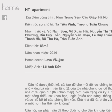
HT- apartment
Địa điểm công trình:
Nam Trung Yên- Cầu Giấy- Hà Nội
Kiến trúc sư chủ trì:
Tạ Tiến Vĩnh, Trương Tuấn Chung
Nhóm thiết kế:
Vũ Nam Sơn, Vũ Xuân Hải, Nguyễn Thị T
Phương, Bùi Huy Toàn, Nguyễn Văn Thạo, Lê Huy Trườ
Thanh Hà, Đỗ Thọ Hà, Trần Tuấn Anh
Diện tích:
83m2
Năm hoàn thiện:
2014
Home decor
:
Lava VN.,jsc
Nhiếp Ảnh :
Lê Anh Đức
Căn hộ được thiết kế, cải tạo để cho một đôi vợ chồng t
nhỏ + ông bà nằm trên tầng 11 của tòa nhà chung cư cũ th
nhà ở tái định cư (thu nhập thấp). Với hiện trạng cũ kỹ 
mặt bằng thiếu sự khoa học, logic (thiếu ánh sáng, thông 
và sơ đồ bố trí các phòng lộn xộn. Chủ nhà đã rất phân v
ở một nơi như thế này không?
Câu hỏi, sự phân vân đã theo đuổi họ cho đến khi gặp Kiến