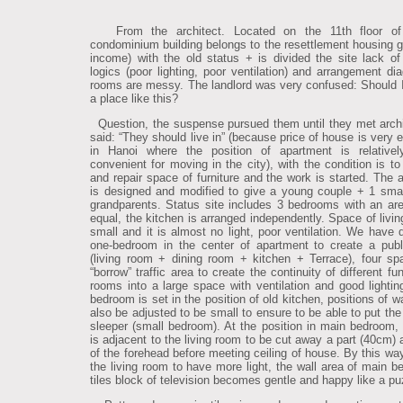
From the architect. Located on the 11th floor of
condominium building belongs to the resettlement housing g
income) with the old status + is divided the site lack of
logics (poor lighting, poor ventilation) and arrangement di
rooms are messy. The landlord was very confused: Should 
a place like this?
Question, the suspense pursued them until they met arch
said: “They should live in” (because price of house is very 
in Hanoi where the position of apartment is relativel
convenient for moving in the city), with the condition is to
and repair space of furniture and the work is started. The 
is designed and modified to give a young couple + 1 smal
grandparents. Status site includes 3 bedrooms with an ar
equal, the kitchen is arranged independently. Space of livin
small and it is almost no light, poor ventilation. We have 
one-bedroom in the center of apartment to create a pub
(living room + dining room + kitchen + Terrace), four s
“borrow” traffic area to create the continuity of different fu
rooms into a large space with ventilation and good lighti
bedroom is set in the position of old kitchen, positions of w
also be adjusted to be small to ensure to be able to put the
sleeper (small bedroom). At the position in main bedroom, 
is adjacent to the living room to be cut away a part (40cm) 
of the forehead before meeting ceiling of house. By this way
the living room to have more light, the wall area of main b
tiles block of television becomes gentle and happy like a pu