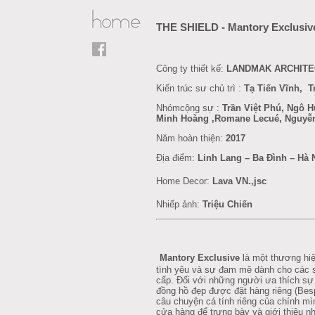
THE SHIELD - Mantory Exclusiv
Công
ty
thiết
kế:
LANDMAK ARCHITE
Kiến trúc sư chủ trì :
Tạ Tiến Vĩnh, 
Nhómcộng sự :
Trần Việt Phú, Ngô H
Minh Hoàng ,Romane Lecué, Nguyễ
Năm hoàn thiện:
2017
Địa điểm:
Linh Lang – Ba Đình – Hà 
Home Decor
:
Lava VN.,jsc
Nhiếp ảnh:
Triệu Chiến
Mantory Exclusive
là một thương hi
tình yêu và sự đam mê dành cho các s
cấp. Đối với những người ưa thích sự 
đồng hồ đẹp được đặt hàng riêng (Bes
câu chuyện cá tính riêng của chính mìn
cửa hàng để trưng bày và giới thiệu 