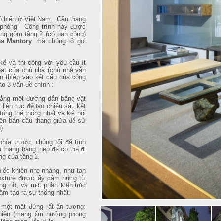
phổ biến ở Việt Nam. Cầu thang
 phòng- Công trình này được
ăng gồm tầng 2 (có ban công)
của
Mantory
mà chúng tôi gọi
kế và thi công với yêu cầu ít
ạt của chủ nhà (chủ nhà vẫn
n thiệp vào kết cấu của công
vào 3 vấn đề chính :
 bằng một đường dẫn bằng vật
 liên tục để tạo chiều sâu kết
tổng thể thống nhất và kết nối
uyên bản cầu thang giữa để sử
)
hía trước, chúng tôi đã tính
u thang bằng thép để có thể đi
ng của tầng 2.
hiếc khiên nhẹ nhàng, như tan
exture được lấy cảm hứng từ
ồng hồ, và một phần kiến trúc
hằm tạo ra sự thống nhất.
i một mặt đứng rất ấn tượng:
hiên (mang âm hưởng phong