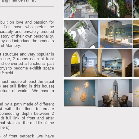
 lãng mạn đến kì lạ .
uilt on love and passion for
. For those who prefer the
parately and privately ordered
story of their own personality.
ay and introduce the products
t of Mantory.
t structure and very popular in
 house, 2 rooms each at front
nd converted a functional part
cony) to become exhibit space
 Shield.
must require at least the usual
are still living in this house)
ucture of works: We have a
and by a path made of different
st with the floor to create
 connecting depth between 2
 full link of front and after
ional stairs in the middle of the
wners)
ge of front setback ,we have