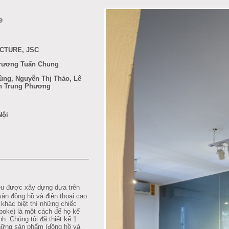
e
CTURE, JSC
Trương Tuấn Chung
ùng, Nguyễn Thị Thảo, Lê
n Trung Phương
Nội
ệu được xây dựng dựa trên
ản đồng hồ và điện thoại cao
khác biệt thì những chiếc
poke) là một cách để họ kể
h. Chúng tôi đã thiết kế 1
những sản phẩm (đồng hồ và