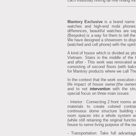
cách industial) nhưng lại nhẹ nhàng và
Mantory Exclusive
is a brand name b
watches and high-end mobi phones
differences, beautiful watches are se
(Bespoke) is a way for them to tell the 
We have designed a showroom to displ
(watched and cell phone) with the spiri
A kind of house which is divided as plo
Vietnam. Stairs in the middle of the
and after - This work was renovated a
consisting of second floors (with bal
for Mantory products where we call The
In the context that the work execution 
life impact of house owner.(the owners 
and to not
intervention
with the str
special focus on three main issues:
- Interior : Connecting 2 front rooms 
materials to create colored contra
continuous dome structure building
room spaces into a whole system with
(while still retaining the original funct
house to serve living purpose of the o
- Transportation: Take full advanta