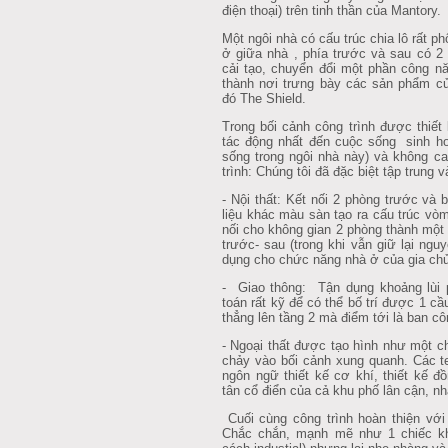
điện thoại) trên tinh thần của Mantory.
Một ngôi nhà có cấu trúc chia lô rất 
ở giữa nhà , phía trước và sau có 2
cải tạo, chuyển đổi một phần công n
thành nơi trưng bày các sản phẩm 
đó The Shield.
Trong bối cảnh công trình được thiết 
tác động nhất đến cuộc sống sinh ho
sống trong ngôi nhà này) và không ca
trình: Chúng tôi đã đặc biệt tập trung 
- Nội thất: Kết nối 2 phòng trước và
liệu khác màu sàn tạo ra cấu trúc vòm
nối cho không gian 2 phòng thành một 
trước- sau (trong khi vẫn giữ lại ng
dụng cho chức năng nhà ở của gia chủ
- Giao thông: Tận dụng khoảng lùi p
toán rất kỹ để có thể bố trí được 1 cầ
thẳng lên tầng 2 mà điểm tới là ban cô
- Ngoại thất được tạo hình như một c
chảy vào bối cảnh xung quanh. Các t
ngôn ngữ thiết kế cơ khí, thiết kế đ
tân cổ điển của cả khu phố lân cận, n
Cuối cùng công trình hoàn thiện vớ
Chắc chắn, mạnh mẽ như 1 chiếc k