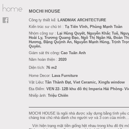
MOCHI HOUSE
Công ty thiết kế:
LANDMAK ARCHITECTURE
Kiến trúc sư chủ trì :
Tạ Tiến Vĩnh, Phùng Mạnh Toàn
Nhóm cộng sự :
Lại Hùng Quyết, Nguyễn Khắc Tuệ, Ngu
Hoài Ly,
Trương Quang Đạo,
Ngô Thị Ngân Hà, Đoàn Th
Hương, Đặng Quỳnh An, Nguyễn Mạnh Hùng, Trịnh Trọ
Quyền.
Giám sát thi công
: Cao Tuấn Anh
Năm hoàn thiện :
2020
Diện tích:
76 m2
Home Decor:
Lava Furniture
Vật Liệu
:
Tân Thành Đạt
, Viet Ceramic, Xingfa window
Địa Điểm:
VEN 22- 12B khu đô thị Imperia Hải Phòng
- V
Nhiếp ảnh:
Triệu Chiến
MOCHI HOUSE là ngôi nhà được xây dựng bằng tình yêu 
chàng trai chủ nhà dành cho người vợ và 3 con của mình…
Với hiện trạng mặt tiền giống hệt nhau trong khu đô thị m