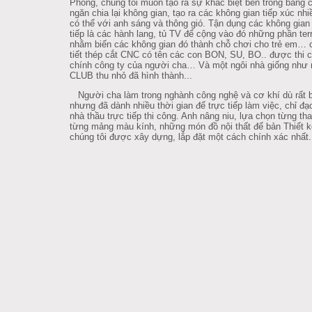
Phòng, chúng tôi muốn tạo ra sự khác biệt bên trong bằng 
ngăn chia lại không gian, tạo ra các không gian tiếp xúc nhi
có thể với anh sáng và thông gió. Tận dụng các không gia
tiếp là các hành lang, tủ TV để cộng vào đó những phần ter
nhằm biến các không gian đó thành chỗ chơi cho trẻ em… 
tiết thép cắt CNC có tên các con BON, SU, BO.. được thi 
chính công ty của người cha… Và một ngôi nhà giống như
CLUB thu nhỏ đã hình thành...
Người cha làm trong nghành công nghệ và cơ khí dù rất 
nhưng đã dành nhiều thời gian để trực tiếp làm việc, chỉ đạ
nhà thầu trực tiếp thi công. Anh nâng niu, lựa chọn từng th
từng mảng màu kính, những món đồ nội thất để bản Thiết k
chúng tôi được xây dựng, lắp đặt một cách chính xác nhất.