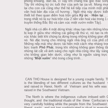
phóng khoáng, dân dã, vì vậy khi chàng trai gốc Bắc số
Tây thì những ký ức tuổi thơ của anh lại ùa về. Mong mu
lại cho con cái cũng như thế hệ kế tiếp của mình một ph
văn hoá bản địa của cố hương , Ngôi nhà này được kiến
thiết kế theo quan điểm hoà trộn giữa
Ký ức
-
Hiện tại
...
trọng nhất nó là sự hoà trộn của 2 nền văn hoá vào trong 1 (
truyền thống Bắc Bộ và cảm xúc miệt vườn miền Tây).
Ngôi nhà có đến 4 mặt đứng khác nhau tạo nên những kho
bị kẹp ở giữa như những cái giếng rất thú vị, nó tạo ra 
xúc khác biệt khi chúng ta đứng trong những không gian đối
nó. Nó đặc trưng cho những ngôi nhà ống cũ của phố cổ
Những nếp mái như được tái hiện một cách nhẹ nhàng tr
bức tranh
Phố Phái
, trong khi những không gian thông tầ
những lát cắt về ánh sáng cho ngôi nhà cũng như lấy sán
cho không gian bên dưới, cũng như là nguồn sáng trực 
những “
Miệt vườn
” nhỏ trong công trình...
CAN THO House is designed for a young couple family. T
is the blending of two different cultures as the husband
and raised in Hanoi, North of Vietnam and his wife was
raised in the Southwest Vietnam.
The North is where the indigenous culture imbued with 
thought, and the traditional rituals of the three Confucian 
very carefully holding while the people from the Southwest a
liberal, rustic, and not two sophisticated in ritual in everyda