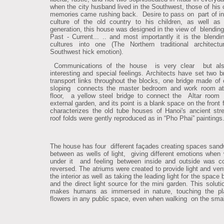
when the city husband lived in the Southwest, those of his 
memories came rushing back. Desire to pass on part of i
culture of the old country to his children, as well as
generation, this house was designed in the view of blendin
Past - Current... .. and most importantly it is the blendi
cultures into one (The Northern traditional architec
Southwest hick emotion).
Communications of the house is very clear but also
interesting and special feelings. Architects have set two b
transport links throughout the blocks, one bridge made of 
sloping connects the master bedroom and work room at
floor, a yellow steel bridge to connect the Altar room
external garden, and its point is a blank space on the front 
characterizes the old tube houses of Hanoi's ancient str
roof folds were gently reproduced as in “Pho Phai” paintings
The house has four different façades creating spaces sand
between as wells of light, giving different emotions when
under it and feeling between inside and outside was c
reversed. The atriums were created to provide light and vent
the interior as well as taking the leading light for the space 
and the direct light source for the mini garden. This soluti
makes humans as immersed in nature, touching the pl
flowers in any public space, even when walking on the smal