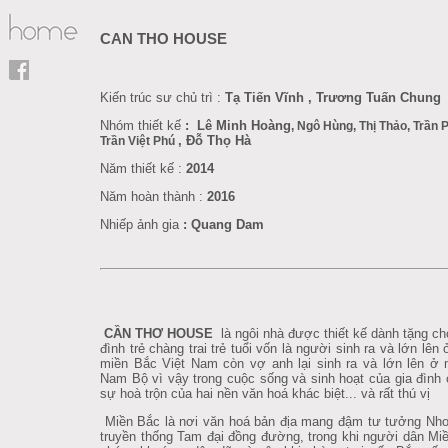
CAN THO HOUSE
Kiến trúc sư chủ trì :
Tạ Tiến Vĩnh , Trương Tuấn Chung
Nhóm thiết kế
: Lê Minh Hoàng
, Ngô Hùng, Thị Thảo, Trần
,
Đỗ Thọ Hà
Trần Việt Phú
Năm thiết kế :
2014
Năm hoàn thành :
2016
Nhiếp ảnh gia
: Quang Dam
CẦN THƠ HOUSE
là
ngôi nhà được thiết kế dành tặng ch
đình trẻ chàng trai trẻ tuổi vốn là người sinh ra và lớn lên
miền Bắc Việt Nam còn vợ anh lại sinh ra và lớn lên ở
Nam Bộ vì vậy trong cuộc sống và sinh hoạt của gia đình 
sự hoà trộn của hai nền văn hoá khác biệt... và rất thú vị
Miền Bắc là nơi văn hoá bản địa mang đậm tư tưởng Nho
truyền thống Tam đại đồng đường, trong khi người dân Miề