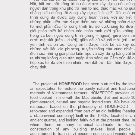
Nội, bất cứ một công trình nào được xây dựng nên cũn
người dân trong khu phố trở nên tò mò, thắc mắc và họ qua
chẳng hiểu chúng tôi đang xây dựng “cái gì?”. Rồi cuối c
trình cũng đã được xây dựng hoàn thiện, với sự kết 
những phần kiến trúc được thêm vào và những phần được
từ một phần đầu hồi công trình trụ sở cũ.Chúng tôi đưa
giải pháp thiết kế nhằm xóa nhòa ranh giới giữa khôn
trong và bên ngoài công trình (trong – ngoài), giữa bên trê
dưới mặt đất (trên – dưới), giữa cái cũ và cái mới (cũ – m
yên tĩnh và ồn ào. Công trình được thiết kế và xây d
những vật liệu địa phương, truyền thống của vùng nhiệt 
đích của những giải pháp kiến trúc và xây dựng bằng vật li
ra những không gian tràn ngập Ánh sáng và Cảm xúc để c
tiếp xúc tối đa với thiên nhiên, với đất trời, tâm hồn được 
chay tịnh...
The project of
HOMEFOOD
has been nurtured by the inve
an expectation to restore the purely natural and traditiona
methods of Vietnamese farmers. HOMEFOOD provides di
food cooked in line with the Macrobiotic diet and made 
plant-sourced, natural and organic ingredients. We have d
restaurant based on the philosophy of HOMEFOOD – 
renovated and expanded from part of an old building (headqu
a state-owned company) built in the 1980s, located in a 
ancient quarter, and looking fairly old at the present time. I
where there are many historical landmarks to Hanoi
construction of any building makes local people (
accustomed to tranquility) become curious and wonder wh