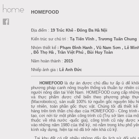
HOMEFOOD
Địa điểm :
19 Trúc Khê - Đống Đa Hà Nội
Kiến trúc sư chủ trì :
Tạ Tiến Vĩnh , Trương Tuấn Chung
Nhóm thiết kế
: Phạm Đình Hanh , Vũ Nam Sơn , Lê Min
, Đỗ Thọ Hà , Trần Việt Phú , Bùi Huy Toàn
Năm hoàn thành :
2015
Nhiếp ảnh gia
: Lê Anh Đức
HOMEFOOD
là dự án được chủ đầu tư ấp ủ để khôi
phương pháp canh nông truyền thống và thuần tự nhiên 
người nông dân tại Việt Nam. HOMEFOOD cung cấp nhữn
và thực phẩm được chế biến theo phương pháp th
(Macrobiotics), sản xuất 100% từ nguồn gốc nguyên liệu 
tự nhiên, toàn phần gốc thực vật. Chúng tôi đã thiết k
hàng trên tinh thần chủ đạo của HOMEFOOD - Công trình đ
tạo, cơi nới từ một phần công trình cũ (Trụ sở làm của m
thuộc về nhà nước -quốc gia), công trình cũ này được
vào những năm 1980 của thế kỷ, nó nằm trong khu phố yên t
kính xây dựng, hiện tại nó đã trở nên khá cũ kỹ.
Tại khu đất có rất nhiều những dấu ấn lịch sử đối với 