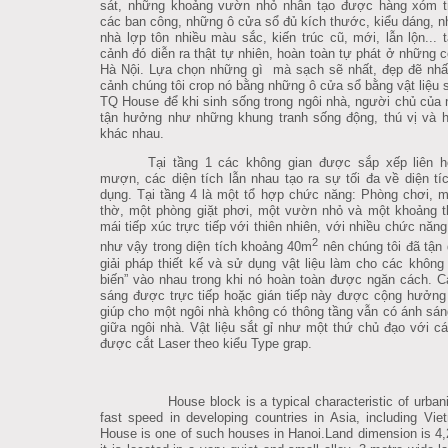
sát, những khoảng vườn nhỏ nhân tạo được hàng xóm t
các ban công, những ô cửa sổ đủ kích thước, kiểu dáng, n
nhà lợp tôn nhiều màu sắc, kiến trúc cũ, mới, lẫn lộn... tâ
cảnh đó diễn ra thật tự nhiên, hoàn toàn tự phát ở những 
Hà Nội.
Lựa chọn những gì mà sạch sẽ nhất, đẹp đẽ nhất
cảnh chúng tôi crop nó bằng những ô cửa sổ bằng vật liệu să
TQ House để khi sinh sống trong ngôi nhà, người chủ của no
tận hưởng như những khung tranh sống động, thú vị và h
khác nhau.
Tại tầng 1 các không gian được sắp xếp liên h
mượn, các diện tích lẫn nhau tạo ra sự tối đa về diện ti
dụng. Tại tầng 4 là một tổ hợp chức năng: Phòng chơi, m
thờ, một phòng giặt phơi, một vườn nhỏ và một khoảng t
mái tiếp xúc trực tiếp với thiên nhiên, với nhiều chức năn
2
như vậy trong diện tích khoảng 40m
nên chúng tôi đã tận 
giải pháp thiết kế và sử dụng vật liệu làm cho các khôn
biến” vào nhau trong khi nó hoàn toàn được ngăn cách.
C
sáng được trực tiếp hoặc gián tiếp này được cộng hưởng
giúp cho một ngôi nhà không có thông tầng vẫn có ánh sán
giữa ngôi nhà. Vật liệu sắt gỉ như một thứ chủ đạo với cá
được cắt Laser theo kiểu Type grap.
House block is a typical characteristic of urbani
fast speed in developing countries in Asia, including Vi
House is one of such houses in Hanoi.Land dimension is 