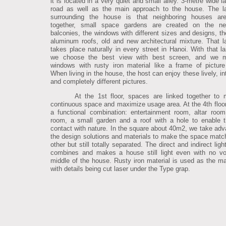
it is located in a very quiet and small alley. 3-metre wide l
road as well as the main approach to the house. The l
surrounding the house is that neighboring houses are
together, small space gardens are created on the nei
balconies, the windows with different sizes and designs, the
aluminum roofs, old and new architectural mixture. That 
takes place naturally in every street in Hanoi. With that l
we choose the best view with best screen, and we 
windows with rusty iron material like a frame of picture
When living in the house, the host can enjoy these lively, in
and completely different pictures.
At the 1st floor, spaces are linked together to
continuous space and maximize usage area. At the 4th floor,
a functional combination: entertainment room, altar room
room, a small garden and a roof with a hole to enable t
contact with nature. In the square about 40m2, we take adv
the design solutions and materials to make the space matc
other but still totally separated. The direct and indirect lig
combines and makes a house still light even with no vo
middle of the house. Rusty iron material is used as the m
with details being cut laser under the Type grap.