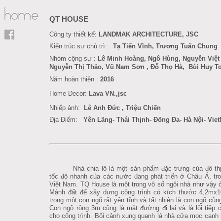
QT HOUSE
Công ty thiết kế:
LANDMAK ARCHITECTURE, JSC
Kiến trúc sư chủ trì :
Tạ Tiến Vĩnh, Trương Tuấn Chung
Nhóm cộng sự :
Lê Minh Hoàng
, Ngô Hùng,
Nguyễn Việt
Nguyễn Thị Thảo, Vũ Nam Sơn
, Đỗ Thọ Hà
,
Bùi Huy T
Năm hoàn thiện :
201
6
Home Decor
:
Lava VN.,jsc
Nhiếp ảnh:
Lê Anh Đức
,
Triệu Chiến
Địa Điểm:
Yên Lãng- Thái Thịnh- Đống Đa- Hà Nội- Vie
Nhà chia lô là một sản phẩm đặc trưng của đô thị
tốc độ nhanh của các nước đang phát triển ở Châu Á, tro
Việt Nam. TQ House là một trong vô số ngôi nhà như vậy ở
M
ảnh đất để xây dựng công trình có kích thước 4,2mx
trong một con ngõ rất yên tĩnh và tất nhiên là con ngõ cũng
Con ngõ rộng 3m cũng là mặt đường đi lại và là lối tiếp 
cho công trình. Bối cảnh xung quanh là nhà cửa mọc cạn