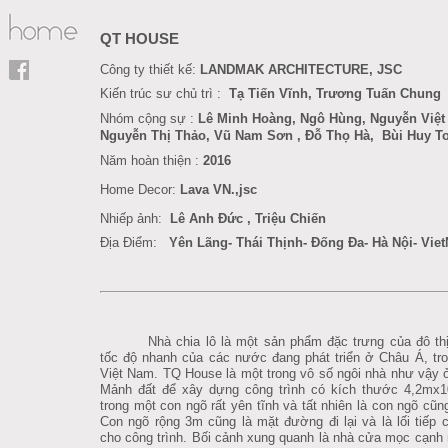
QT HOUSE
Công ty thiết kế:
LANDMAK ARCHITECTURE, JSC
Kiến trúc sư chủ trì :
Tạ Tiến Vĩnh, Trương Tuấn Chung
Nhóm cộng sự :
Lê Minh Hoàng
, Ngô Hùng,
Nguyễn Việt
Nguyễn Thị Thảo, Vũ Nam Sơn
, Đỗ Thọ Hà
,
Bùi Huy T
Năm hoàn thiện :
201
6
Home Decor
:
Lava VN.,jsc
Nhiếp ảnh:
Lê Anh Đức
,
Triệu Chiến
Địa Điểm:
Yên Lãng- Thái Thịnh- Đống Đa- Hà Nội- Vie
Nhà chia lô là một sản phẩm đặc trưng của đô thị
tốc độ nhanh của các nước đang phát triển ở Châu Á, tro
Việt Nam. TQ House là một trong vô số ngôi nhà như vậy ở
M
ảnh đất để xây dựng công trình có kích thước 4,2mx
trong một con ngõ rất yên tĩnh và tất nhiên là con ngõ cũng
Con ngõ rộng 3m cũng là mặt đường đi lại và là lối tiếp 
cho công trình. Bối cảnh xung quanh là nhà cửa mọc cạn