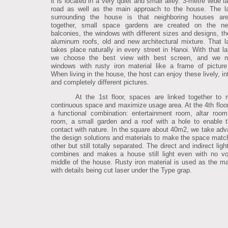
it is located in a very quiet and small alley. 3-metre wide l
road as well as the main approach to the house. The l
surrounding the house is that neighboring houses are
together, small space gardens are created on the nei
balconies, the windows with different sizes and designs, the
aluminum roofs, old and new architectural mixture. That 
takes place naturally in every street in Hanoi. With that l
we choose the best view with best screen, and we 
windows with rusty iron material like a frame of picture
When living in the house, the host can enjoy these lively, in
and completely different pictures.
At the 1st floor, spaces are linked together to
continuous space and maximize usage area. At the 4th floor,
a functional combination: entertainment room, altar room
room, a small garden and a roof with a hole to enable t
contact with nature. In the square about 40m2, we take adv
the design solutions and materials to make the space matc
other but still totally separated. The direct and indirect lig
combines and makes a house still light even with no vo
middle of the house. Rusty iron material is used as the m
with details being cut laser under the Type grap.