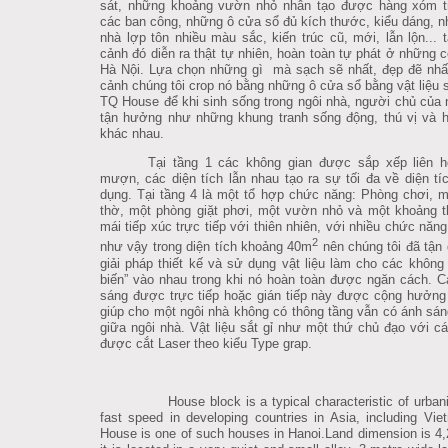
sát, những khoảng vườn nhỏ nhân tạo được hàng xóm t
các ban công, những ô cửa sổ đủ kích thước, kiểu dáng, n
nhà lợp tôn nhiều màu sắc, kiến trúc cũ, mới, lẫn lộn... tâ
cảnh đó diễn ra thật tự nhiên, hoàn toàn tự phát ở những 
Hà Nội.
Lựa chọn những gì mà sạch sẽ nhất, đẹp đẽ nhất
cảnh chúng tôi crop nó bằng những ô cửa sổ bằng vật liệu să
TQ House để khi sinh sống trong ngôi nhà, người chủ của no
tận hưởng như những khung tranh sống động, thú vị và h
khác nhau.
Tại tầng 1 các không gian được sắp xếp liên h
mượn, các diện tích lẫn nhau tạo ra sự tối đa về diện ti
dụng. Tại tầng 4 là một tổ hợp chức năng: Phòng chơi, m
thờ, một phòng giặt phơi, một vườn nhỏ và một khoảng t
mái tiếp xúc trực tiếp với thiên nhiên, với nhiều chức năn
2
như vậy trong diện tích khoảng 40m
nên chúng tôi đã tận 
giải pháp thiết kế và sử dụng vật liệu làm cho các khôn
biến” vào nhau trong khi nó hoàn toàn được ngăn cách.
C
sáng được trực tiếp hoặc gián tiếp này được cộng hưởng
giúp cho một ngôi nhà không có thông tầng vẫn có ánh sán
giữa ngôi nhà. Vật liệu sắt gỉ như một thứ chủ đạo với cá
được cắt Laser theo kiểu Type grap.
House block is a typical characteristic of urbani
fast speed in developing countries in Asia, including Vi
House is one of such houses in Hanoi.Land dimension is 