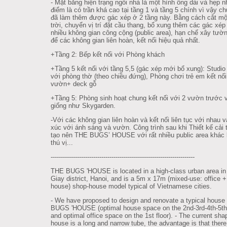
- Mặt bằng hiện trạng ngôi nhà là một hình ống dài và hẹp 
điểm là có trần khá cao tại tầng 1 và tầng 5 chính vì vậy ch
đã làm thêm được gác xép ở 2 tầng này. Bằng cách cắt mộ
trời, chuyển vị trí đặt cầu thang, bổ xung thêm các gác xép 
nhiều không gian công cộng (public area), hạn chế xây tườ
để các không gian liên hoàn, kết nối hiệu quả nhất.
+Tầng 2: Bếp kết nối với Phòng khách
+Tầng 5 kết nối với tầng 5,5 (gác xép mới bổ xung): Studio 
với phòng thờ (theo chiều đứng), Phòng chơi trẻ em kết nối
vườn+ deck gỗ
+Tầng 5: Phòng sinh hoạt chung kết nối với 2 vườn trước 
giống như Skygarden.
-Với các không gian liên hoàn và kết nối liên tục với nhau v
xúc với ánh sáng và vườn. Công trình sau khi Thiết kế cải 
tạo nên THE BUGS’ HOUSE với rất nhiều public area khác 
thú vị...
--------------------------------------------------------
---------------
THE BUGS 'HOUSE is located in a high-class urban area i
Giay district, Hanoi, and is a 5m x 17m (mixed-use: office 
house) shop-house model typical of Vietnamese cities.
- We have proposed to design and renovate a typical house
BUGS 'HOUSE (optimal house space on the 2nd-3rd-4th-5th 
and optimal office space on the 1st floor). - The current sha
house is a long and narrow tube, the advantage is that there