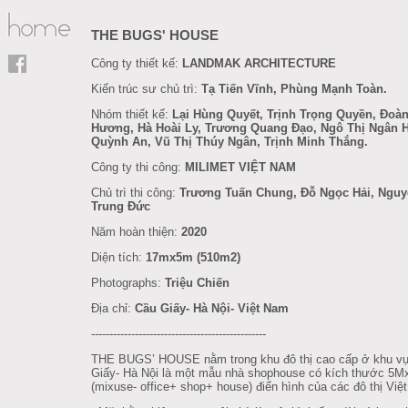
THE BUGS' HOUSE
Công ty thiết kế:
LANDMAK ARCHITECTURE
Kiến trúc sư chủ trì:
Tạ Tiến Vĩnh, Phùng Mạnh Toàn.
Nhóm thiết kế:
Lại Hùng Quyết, Trịnh Trọng Quyền, Đoàn
Hương, Hà Hoài Ly, Trương Quang Đạo, Ngô Thị Ngân 
Quỳnh An, Vũ Thị Thúy Ngân, Trịnh Minh Thắng.
Công ty thi công:
MILIMET VIỆT NAM
Chủ trì thi công:
Trương Tuấn Chung, Đỗ Ngọc Hải, Ngu
Trung Đức
Năm hoàn thiện:
2020
Diện tích:
17mx5m (510m2)
Photographs:
Triệu Chiến
Địa chỉ:
Cầu Giấy- Hà Nội- Việt Nam
------------------------------------------------
THE BUGS’ HOUSE nằm trong khu đô thị cao cấp ở khu v
Giấy- Hà Nội là một mẫu nhà shophouse có kích thước 5
(mixuse- office+ shop+ house) điển hình của các đô thị Việ