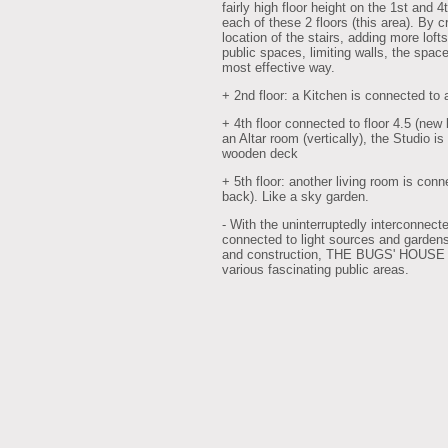
fairly high floor height on the 1st and 4t
each of these 2 floors (this area). By 
location of the stairs, adding more loft
public spaces, limiting walls, the spac
most effective way.
+ 2nd floor: a Kitchen is connected to 
+ 4th floor connected to floor 4.5 (new 
an Altar room (vertically), the Studio 
wooden deck
+ 5th floor: another living room is con
back). Like a sky garden.
- With the uninterruptedly interconnec
connected to light sources and gardens,
and construction, THE BUGS' HOUSE w
various fascinating public areas.