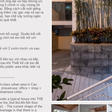
 hình ống dài và hẹp nhưng ưu
ầng 5 chính vì vậy chúng tôi
y. Bằng cách cắt một giếng
xung thêm các gác xép và tạo ra
ea), hạn chế xây tường ngăn
ệu quả nhất.
mới bổ xung): Studio kết nối
g chơi trẻ em kết nối với
ối với 2 vườn trước và sau-
i liên tục với nhau và tiếp
sau khi Thiết kế cải tao đã
u public area khác biệt và
---------------
-class urban area in Cau
m (mixed-use: office + shop +
etnamese cities.
vate a typical house into THE
the 2nd-3rd-4th-5th floor
r). - The current shape of the
vantage is that there is a