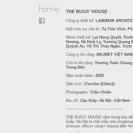
THE BUGS' HOUSE
Công ty thiết kế:
LANDMAK ARCHIT
Kiến trúc sư chủ trì:
Tạ Tiến Vĩnh, P
Nhóm thiết kế:
Lại Hùng Quyết, Trịn
Hương, Hà Hoài Ly, Trương Quang Đ
Quỳnh An, Vũ Thị Thúy Ngân, Trịnh
Công ty thi công:
MILIMET VIỆT NAM
Chủ trì thi công:
Trương Tuấn Chung,
Trung Đức
Năm hoàn thiện:
2020
Diện tích:
17mx5m (510m2)
Photographs:
Triệu Chiến
Địa chỉ:
Cầu Giấy- Hà Nội- Việt Nam
------------------------------------------------
THE BUGS’ HOUSE nằm trong khu đô t
Giấy- Hà Nội là một mẫu nhà shopho
(mixuse- office+ shop+ house) điển hì