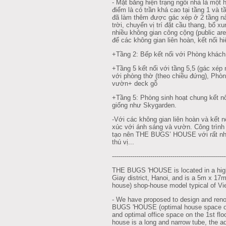
- Mặt bằng hiện trạng ngôi nhà là một
điểm là có trần khá cao tại tầng 1 và t
đã làm thêm được gác xép ở 2 tầng nà
trời, chuyển vị trí đặt cầu thang, bổ 
nhiều không gian công cộng (public ar
để các không gian liên hoàn, kết nối hi
+Tầng 2: Bếp kết nối với Phòng khách
+Tầng 5 kết nối với tầng 5,5 (gác xép 
với phòng thờ (theo chiều đứng), Phòn
vườn+ deck gỗ
+Tầng 5: Phòng sinh hoạt chung kết n
giống như Skygarden.
-Với các không gian liên hoàn và kết nố
xúc với ánh sáng và vườn. Công trình 
tạo nên THE BUGS’ HOUSE với rất nhiề
thú vị...
--------------------------------------------------------
THE BUGS 'HOUSE is located in a high
Giay district, Hanoi, and is a 5m x 17
house) shop-house model typical of Vi
- We have proposed to design and reno
BUGS 'HOUSE (optimal house space on 
and optimal office space on the 1st floo
house is a long and narrow tube, the ad