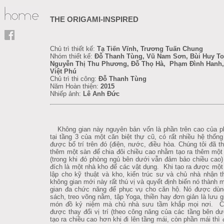
THE ORIGAMI-INSPIRED
Chủ trì thiết kế:
Tạ Tiến Vĩnh, Trương Tuấn Chung
Nhóm thiết kế:
Đỗ Thanh Tùng, Vũ Nam Sơn, Bùi Huy T
Nguyễn Thị Thu Phương, Đỗ Thọ Hà, Phạm Đình Hanh,
Việt Phú
Chủ trì thi công:
Đỗ Thanh Tùng
Năm Hoàn thiện:
2015
Nhiếp ảnh:
Lê Anh Đức
Không gian này nguyên bản vốn là phần trên cao của p
tại tầng 3 của một căn biệt thự cũ, có rất nhiều hệ thống
được bố trí trên đó (điện, nước, điều hòa. Chúng tôi đã th
thêm một sàn để chia đôi chiều cao nhằm tạo ra thêm một
(trong khi đó phòng ngủ bên dưới vẫn đảm bảo chiều cao
đích là một nhà kho để các vật dụng. Khi tạo ra được một
lập cho kỹ thuật và kho, kiến trúc sư và chủ nhà nhận t
không gian mới này rất thú vị và quyết định biến nó thành 
gian đa chức năng để phục vụ cho căn hộ. Nó được dùn
sách, treo võng nằm, tập Yoga, thiền hay đơn giản là lưu 
món đồ kỷ niệm mà chủ nhà sưu tầm khắp mọi nơi. C
được thay đổi vị trí (theo công năng của các tầng bên d
tạo ra chiều cao hơn khi đi lên tầng mái, còn phần mái thì