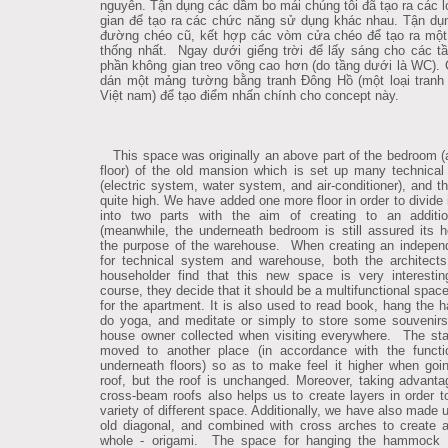
nguyên. Tận dụng các dầm bo mái chúng tôi đã tạo ra các 
gian để tạo ra các chức năng sử dụng khác nhau. Tận d
đường chéo cũ, kết hợp các vòm cửa chéo để tạo ra một
thống nhất. Ngay dưới giếng trời để lấy sáng cho các t
phần không gian treo võng cao hơn (do tầng dưới là WC). 
dán một mảng tường bằng tranh Đông Hồ (một loại tranh
Việt nam) để tạo điểm nhấn chính cho concept này.
This space was originally an above part of the bedroom (a
floor) of the old mansion which is set up many technica
(electric system, water system, and air-conditioner), and th
quite high. We have added one more floor in order to divide 
into two parts with the aim of creating to an additio
(meanwhile, the underneath bedroom is still assured its he
the purpose of the warehouse. When creating an independ
for technical system and warehouse, both the architect
householder find that this new space is very interesti
course, they decide that it should be a multifunctional spac
for the apartment. It is also used to read book, hang the
do yoga, and meditate or simply to store some souvenirs
house owner collected when visiting everywhere. The sta
moved to another place (in accordance with the functi
underneath floors) so as to make feel it higher when goi
roof, but the roof is unchanged. Moreover, taking advanta
cross-beam roofs also helps us to create layers in order 
variety of different space. Additionally, we have also made 
old diagonal, and combined with cross arches to create a
whole - origami. The space for hanging the hammock i