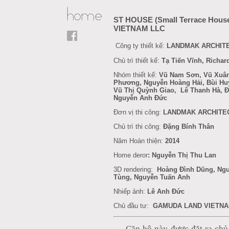
ST HOUSE (Small Terrace Hou
VIETNAM LLC
Công ty thiết kế:
LANDMAK ARCHIT
Chủ trì thiết kế:
Tạ Tiến Vĩnh, Richa
Nhóm thiết kế:
Vũ Nam Sơn, Vũ Xuân
Phương,
Nguyễn Hoàng Hải, Bùi Hu
Vũ Thị Quỳnh Giao,
Lê Thanh Hà, 
Nguyễn Anh Đức
Đơn vị thi công:
LANDMAK ARCHITE
Chủ trì thi công:
Đặng Bính Thân
Năm Hoàn thiện:
2014
Home deror
: Nguyễn Thị Thu Lan
3D rendering:
Hoàng Đình Dũng, Ng
Tùng, Nguyễn Tuấn Anh
Nhiếp ảnh:
Lê Anh Đức
Chủ đầu tư:
GAMUDA LAND VIETNA
Căn hộ này được đặt ra chủ