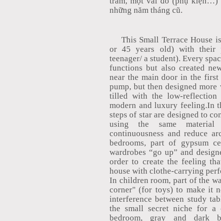
trầm, một vài đồ (phụ kiện…) 
những năm tháng cũ.
This Small Terrace House i
or 45 years old) with their 
teenager/ a student). Every space
functions but also created ne
near the main door in the first 
pump, but then designed more wi
tilled with the low-reflection
modern and luxury feeling.In th
steps of star are designed to c
using the same material
continuousness and reduce arc
bedrooms, part of gypsum cei
wardrobes “go up” and designe
order to create the feeling tha
house with clothe-carrying per
In children room, part of the w
corner" (for toys) to make it 
interference between study ta
the small secret niche for a 
bedroom, gray and dark b