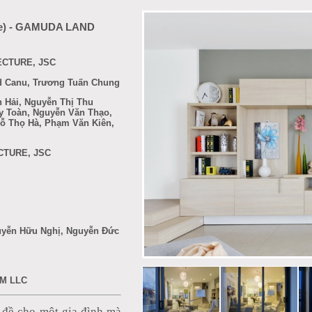
se) - GAMUDA LAND
ECTURE, JSC
rd Canu, Trương Tuấn Chung
 Hải,
Nguyễn Thị Thu
y Toàn, Nguyễn Văn Thạo,
Đỗ Thọ Hà, Phạm Văn Kiên,
CTURE, JSC
uyễn Hữu Nghị, Nguyễn Đức
M LLC
 đề cho một gia đình mà