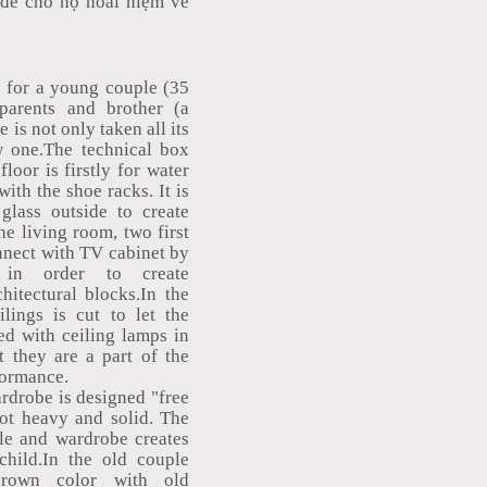
để cho họ hoài niệm về
s for a young couple (35
parents and brother (a
 is not only taken all its
w one.The technical box
floor is firstly for water
th the shoe racks. It is
 glass outside to create
e living room, two first
onnect with TV cabinet by
 in order to create
hitectural blocks.In the
lings is cut to let the
d with ceiling lamps in
t they are a part of the
formance.
ardrobe is designed "free
not heavy and solid. The
ble and wardrobe creates
child.In the old couple
rown color with old