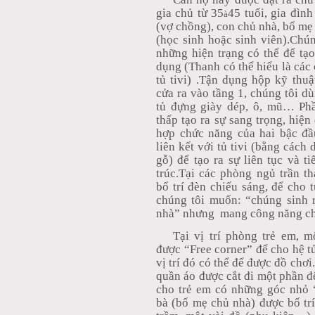
gia chủ từ 35
45 tuổi, gia đình
à
(vợ chồng), con chủ nhà, bố mẹ
(học sinh hoặc sinh viên).Chúng 
những hiện trạng có thể để t
dụng (Thanh có thể hiểu là các 
tủ tivi) .Tận dụng hộp kỹ th
cửa ra vào tầng 1, chúng tôi du
tủ đựng giày dép, ô, mũ… Phâ
thấp tạo ra sự sang trọng, hiện
hợp chức năng của hai bậc đầ
liên kết với tủ tivi (bằng các
gỗ) để tạo ra sự liên tục và 
trúc.Tại các phòng ngủ trần th
bố trí đèn chiếu sáng, để cho 
chúng tôi muốn: “chúng sinh r
nhà” nhưng
mang công năng ch
Tại vị trí phòng trẻ em, m
được “Free corner” để cho hệ tủ b
vị trí đó có thể để được đồ chơi.
quần áo được cắt đi một phần đ
cho trẻ em có những góc nhỏ 
bà (bố mẹ chủ nhà) được bố t