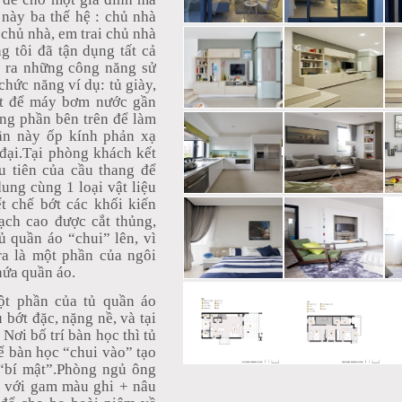
 này ba thế hệ : chủ nhà
 chủ nhà, em trai chủ nhà
tôi đã tận dụng tất cả
ạo ra những công năng sử
chức năng ví dụ: tủ giày,
uật để máy bơm nước gần
̀ng phần bên trên để làm
̀n này ốp kính phản xạ
 đại.Tại phòng khách kết
u tiên của cầu thang để
h dung cùng 1 loại vật liệu
tiết chế bớt các khối kiến
ạch cao được cắt thủng,
tủ quần áo “chui” lên, vì
a là một phần của ngôi
ứa quần áo.
ột phần của tủ quần áo
ớt đặc, nặng nề, và tại
 Nơi bố trí bàn học thì tủ
ể bàn học “chui vào” tạo
“bí mật”.Phòng ngủ ông
rí với gam màu ghi + nâu