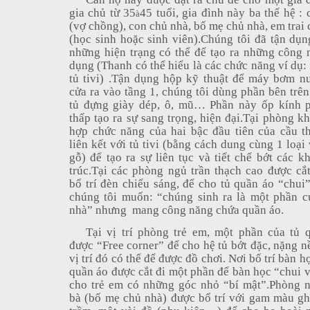
gia chủ từ 35
45 tuổi, gia đình này ba thế hệ : 
à
(vợ chồng), con chủ nhà, bố mẹ chủ nhà, em trai 
(học sinh hoặc sinh viên).Chúng tôi đã tận dụng
những hiện trạng có thể để tạo ra những công 
dụng (Thanh có thể hiểu là các chức năng ví dụ: t
tủ tivi) .Tận dụng hộp kỹ thuật để máy bơm n
cửa ra vào tầng 1, chúng tôi dùng phần bên trên 
tủ đựng giày dép, ô, mũ… Phần này ốp kính p
thấp tạo ra sự sang trọng, hiện đại.Tại phòng kh
hợp chức năng của hai bậc đầu tiên của cầu t
liên kết với tủ tivi (bằng cách dung cùng 1 loại 
gỗ) để tạo ra sự liên tục và tiết chế bớt các k
trúc.Tại các phòng ngủ trần thạch cao được cắ
bố trí đèn chiếu sáng, để cho tủ quần áo “chui”
chúng tôi muốn: “chúng sinh ra là một phần c
nhà” nhưng
mang công năng chứa quần áo.
Tại vị trí phòng trẻ em, một phần của tủ 
được “Free corner” để cho hệ tủ bớt đặc, nặng nề,
vị trí đó có thể để được đồ chơi. Nơi bố trí bàn họ
quần áo được cắt đi một phần để bàn học “chui 
cho trẻ em có những góc nhỏ “bí mật”.Phòng 
bà (bố mẹ chủ nhà) được bố trí với gam màu 