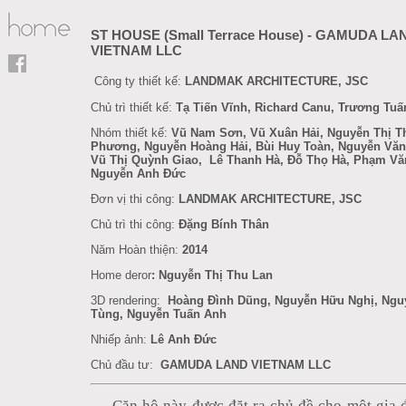
ST HOUSE (Small Terrace House) - GAMUDA LA
VIETNAM LLC
Công ty thiết kế:
LANDMAK ARCHITECTURE, JSC
Chủ trì thiết kế:
Tạ Tiến Vĩnh, Richard Canu, Trương Tu
Nhóm thiết kế:
Vũ Nam Sơn, Vũ Xuân Hải,
Nguyễn Thị T
Phương,
Nguyễn Hoàng Hải, Bùi Huy Toàn, Nguyễn Văn
Vũ Thị Quỳnh Giao,
Lê Thanh Hà, Đỗ Thọ Hà, Phạm Vă
Nguyễn Anh Đức
Đơn vị thi công:
LANDMAK ARCHITECTURE, JSC
Chủ trì thi công:
Đặng Bính Thân
Năm Hoàn thiện:
2014
Home deror
: Nguyễn Thị Thu Lan
3D rendering:
Hoàng Đình Dũng, Nguyễn Hữu Nghị, Ngu
Tùng, Nguyễn Tuấn Anh
Nhiếp ảnh:
Lê Anh Đức
Chủ đầu tư:
GAMUDA LAND VIETNAM LLC
Căn hộ này được đặt ra chủ đề cho một gia 