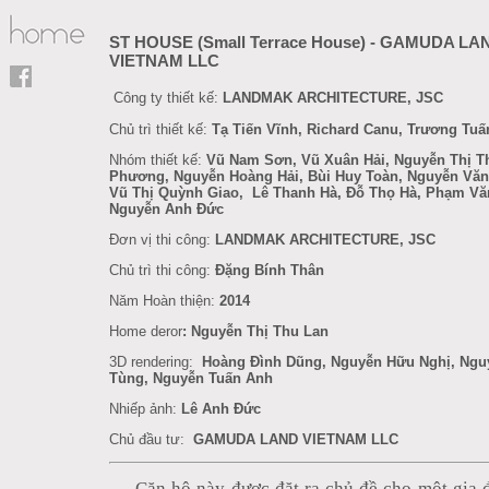
ST HOUSE (Small Terrace House) - GAMUDA LA
VIETNAM LLC
Công ty thiết kế:
LANDMAK ARCHITECTURE, JSC
Chủ trì thiết kế:
Tạ Tiến Vĩnh, Richard Canu, Trương Tu
Nhóm thiết kế:
Vũ Nam Sơn, Vũ Xuân Hải,
Nguyễn Thị T
Phương,
Nguyễn Hoàng Hải, Bùi Huy Toàn, Nguyễn Văn
Vũ Thị Quỳnh Giao,
Lê Thanh Hà, Đỗ Thọ Hà, Phạm Vă
Nguyễn Anh Đức
Đơn vị thi công:
LANDMAK ARCHITECTURE, JSC
Chủ trì thi công:
Đặng Bính Thân
Năm Hoàn thiện:
2014
Home deror
: Nguyễn Thị Thu Lan
3D rendering:
Hoàng Đình Dũng, Nguyễn Hữu Nghị, Ngu
Tùng, Nguyễn Tuấn Anh
Nhiếp ảnh:
Lê Anh Đức
Chủ đầu tư:
GAMUDA LAND VIETNAM LLC
Căn hộ này được đặt ra chủ đề cho một gia 