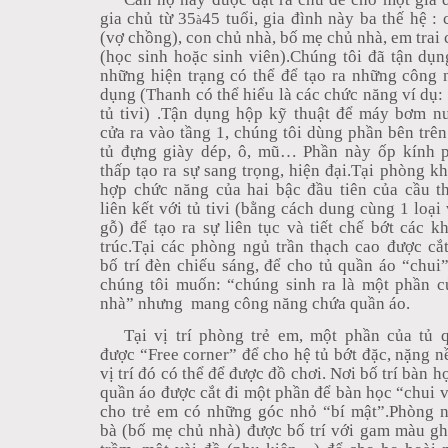
gia chủ từ 35
45 tuổi, gia đình này ba thế hệ : 
à
(vợ chồng), con chủ nhà, bố mẹ chủ nhà, em trai 
(học sinh hoặc sinh viên).Chúng tôi đã tận dụng
những hiện trạng có thể để tạo ra những công 
dụng (Thanh có thể hiểu là các chức năng ví dụ: t
tủ tivi) .Tận dụng hộp kỹ thuật để máy bơm n
cửa ra vào tầng 1, chúng tôi dùng phần bên trên 
tủ đựng giày dép, ô, mũ… Phần này ốp kính p
thấp tạo ra sự sang trọng, hiện đại.Tại phòng kh
hợp chức năng của hai bậc đầu tiên của cầu t
liên kết với tủ tivi (bằng cách dung cùng 1 loại 
gỗ) để tạo ra sự liên tục và tiết chế bớt các k
trúc.Tại các phòng ngủ trần thạch cao được cắ
bố trí đèn chiếu sáng, để cho tủ quần áo “chui”
chúng tôi muốn: “chúng sinh ra là một phần c
nhà” nhưng
mang công năng chứa quần áo.
Tại vị trí phòng trẻ em, một phần của tủ 
được “Free corner” để cho hệ tủ bớt đặc, nặng nề,
vị trí đó có thể để được đồ chơi. Nơi bố trí bàn họ
quần áo được cắt đi một phần để bàn học “chui 
cho trẻ em có những góc nhỏ “bí mật”.Phòng 
bà (bố mẹ chủ nhà) được bố trí với gam màu 