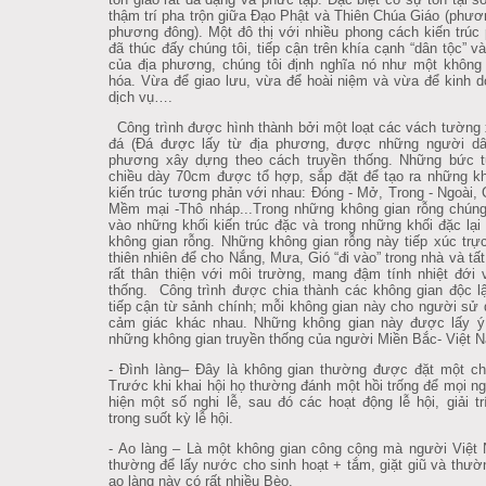
thậm trí pha trộn giữa Đạo Phật và Thiên Chúa Giáo (phươ
phương đông). Một đô thị với nhiều phong cách kiến trúc
đã thúc đấy chúng tôi, tiếp cận trên khía cạnh “dân tộc” v
của địa phương, chúng tôi định nghĩa nó như một không
hóa. Vừa để giao lưu, vừa để hoài niệm và vừa để kinh 
dịch vụ….
Công trình được hình thành bởi một loạt các vách tường
đá (Đá được lấy từ địa phương, được những người dân
phương xây dựng theo cách truyền thống. Những bức 
chiều dày 70cm được tổ hợp, sắp đặt để tạo ra những k
kiến trúc tương phản với nhau: Đóng - Mở, Trong - Ngoài, 
Mềm mại -Thô nháp...Trong những không gian rỗng chúng 
vào những khối kiến trúc đặc và trong những khối đặc lại
không gian rỗng. Những không gian rỗng này tiếp xúc trực
thiên nhiên để cho Nắng, Mưa, Gió “đi vào” trong nhà và tất
rất thân thiện với môi trường, mang đậm tính nhiệt đới 
thống. Công trình được chia thành các không gian độc l
tiếp cận từ sảnh chính; mỗi không gian này cho người sử
cảm giác khác nhau. Những không gian này được lấy ý
những không gian truyền thống của người Miền Bắc- Việt 
- Đình làng– Đây là không gian thường được đặt một ch
Trước khi khai hội họ thường đánh một hồi trống để mọi n
hiện một số nghi lễ, sau đó các hoạt động lễ hội, giải tr
trong suốt kỳ lễ hội.
- Ao làng – Là một không gian công cộng mà người Việt
thường để lấy nước cho sinh hoạt + tắm, giặt giũ và thư
ao làng này có rất nhiều Bèo.