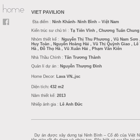
VIET PAVILION
Địa điểm :
Ninh Khánh- Ninh Bình – Việt Nam
Kiến trúc sư chủ trì :
Tạ Tiến Vĩnh , Chương Tuấn Chung
Nhóm thiết kế :
Nguyễn Thị Thu Phương , Vũ Nam Sơn ,
Huy Toàn , Nguyễn Hoàng Hải , Vũ Thị Quỳnh Giao , Lê
Hà , Đỗ Thọ Hà , Vũ Xuân Hải , Phạm Văn Kiên
Nhà Thầu Chính :
Tân Trương Thành
Quản lí dự án :
Nguyễn Thượng Đỉnh
Home Decor
:
Lava VN.,jsc
Diện tích
: 432 m2
Năm thiết kế:
201
3
Nhiếp ảnh gia :
Lê Anh Đức
Dự án được xây dưng tại Ninh Bình – Cố đô của Việt N
tôn giáo rất đa dạng và phức tạp. Đặc biệt có sự tồn tại s