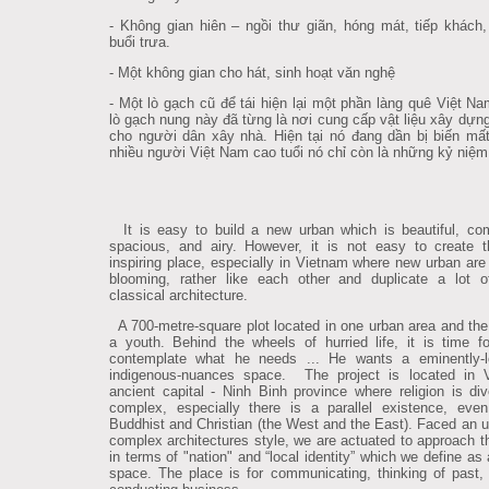
- Không gian hiên – ngồi thư giãn, hóng mát, tiếp khách
buổi trưa.
- Một không gian cho hát, sinh hoạt văn nghệ
- Một lò gạch cũ để tái hiện lại một phần làng quê Việt N
lò gạch nung này đã từng là nơi cung cấp vật liệu xây dựn
cho người dân xây nhà. Hiện tại nó đang dần bị biến mất
nhiều người Việt Nam cao tuổi nó chỉ còn là những kỷ niệm
It is easy to build a new urban which is beautiful, com
spacious, and airy. However, it is not easy to create th
inspiring place, especially in Vietnam where new urban are 
blooming, rather like each other and duplicate a lot 
classical architecture.
A 700-metre-square plot located in one urban area and the
a youth. Behind the wheels of hurried life, it is time f
contemplate what he needs ... He wants a eminently-l
indigenous-nuances space. The project is located in V
ancient capital - Ninh Binh province where religion is di
complex, especially there is a parallel existence, eve
Buddhist and Christian (the West and the East). Faced an u
complex architectures style, we are actuated to approach t
in terms of "nation" and “local identity” which we define as 
space. The place is for communicating, thinking of past,