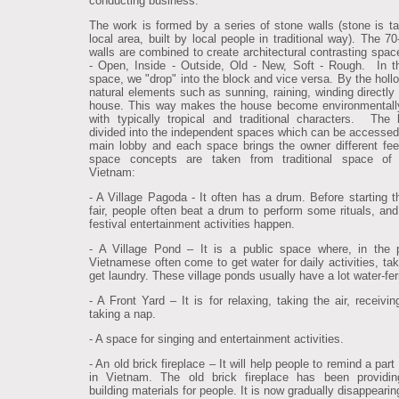
conducting business.
The work is formed by a series of stone walls (stone is t
local area, built by local people in traditional way). The 7
walls are combined to create architectural contrasting spac
- Open, Inside - Outside, Old - New, Soft - Rough. In t
space, we "drop" into the block and vice versa. By the holl
natural elements such as sunning, raining, winding directly 
house. This way makes the house become environmentally
with typically tropical and traditional characters. The
divided into the independent spaces which can be accessed
main lobby and each space brings the owner different fee
space concepts are taken from traditional space of 
Vietnam:
- A Village Pagoda - It often has a drum. Before starting th
fair, people often beat a drum to perform some rituals, and
festival entertainment activities happen.
- A Village Pond – It is a public space where, in the 
Vietnamese often come to get water for daily activities, tak
get laundry. These village ponds usually have a lot water-fer
- A Front Yard – It is for relaxing, taking the air, receivi
taking a nap.
- A space for singing and entertainment activities.
- An old brick fireplace – It will help people to remind a part 
in Vietnam. The old brick fireplace has been providin
building materials for people. It is now gradually disappearin