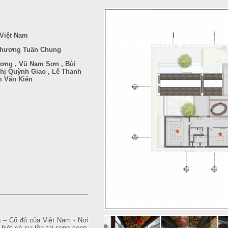
 Việt Nam
 Chương Tuấn Chung
ng , Vũ Nam Sơn , Bùi
Thị Quỳnh Giao , Lê Thanh
m Văn Kiên
 – Cố đô của Việt Nam - Nơi
 biệt có sự tồn tại song song,