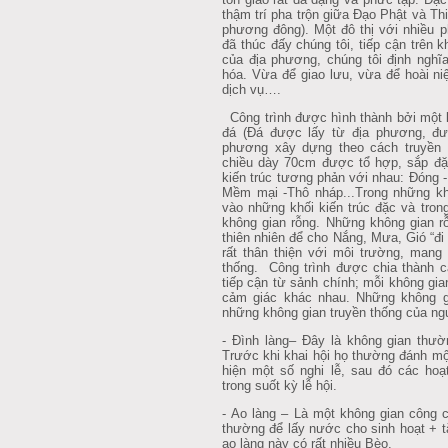
thậm trí pha trộn giữa Đạo Phật và T
phương đông). Một đô thị với nhiều p
đã thúc đấy chúng tôi, tiếp cận trên 
của địa phương, chúng tôi định nghĩ
hóa. Vừa để giao lưu, vừa để hoài n
dịch vụ….
Công trình được hình thành bởi một 
đá (Đá được lấy từ địa phương, đư
phương xây dựng theo cách truyền
chiều dày 70cm được tổ hợp, sắp đặt
kiến trúc tương phản với nhau: Đóng -
Mềm mại -Thô nháp...Trong những khô
vào những khối kiến trúc đặc và tron
không gian rỗng. Những không gian rỗ
thiên nhiên để cho Nắng, Mưa, Gió “đi 
rất thân thiện với môi trường, mang 
thống. Công trình được chia thành c
tiếp cận từ sảnh chính; mỗi không gi
cảm giác khác nhau. Những không g
những không gian truyền thống của ng
- Đình làng– Đây là không gian thườ
Trước khi khai hội họ thường đánh mộ
hiện một số nghi lễ, sau đó các hoạt 
trong suốt kỳ lễ hội.
- Ao làng – Là một không gian công
thường để lấy nước cho sinh hoạt + t
ao làng này có rất nhiều Bèo.