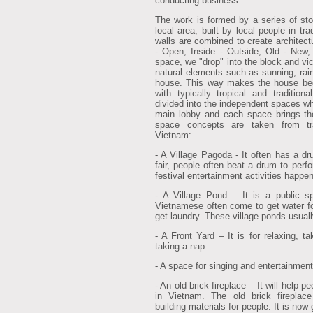
conducting business.
The work is formed by a series of sto
local area, built by local people in tr
walls are combined to create architect
- Open, Inside - Outside, Old - New,
space, we "drop" into the block and vi
natural elements such as sunning, rain
house. This way makes the house bec
with typically tropical and traditio
divided into the independent spaces w
main lobby and each space brings the
space concepts are taken from tra
Vietnam:
- A Village Pagoda - It often has a dr
fair, people often beat a drum to perf
festival entertainment activities happen
- A Village Pond – It is a public s
Vietnamese often come to get water for
get laundry. These village ponds usuall
- A Front Yard – It is for relaxing, ta
taking a nap.
- A space for singing and entertainment 
- An old brick fireplace – It will help p
in Vietnam. The old brick fireplac
building materials for people. It is now