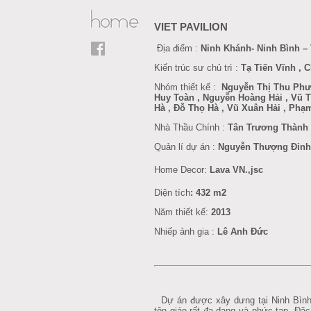
VIET PAVILION
Địa điểm :
Ninh Khánh- Ninh Bình –
Kiến trúc sư chủ trì :
Tạ Tiến Vĩnh ,
Nhóm thiết kế :
Nguyễn Thị Thu Phươ
Huy Toàn , Nguyễn Hoàng Hải , Vũ 
Hà , Đỗ Thọ Hà , Vũ Xuân Hải , Phạ
Nhà Thầu Chính :
Tân Trương Thành
Quản lí dự án :
Nguyễn Thượng Đỉnh
Home Decor
:
Lava VN.,jsc
Diện tích
: 432 m2
Năm thiết kế:
201
3
Nhiếp ảnh gia :
Lê Anh Đức
Dự án được xây dưng tại Ninh Bình
tôn giáo rất đa dạng và phức tạp. Đặc