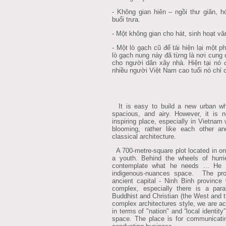
- Không gian hiên – ngồi thư giãn, h
buổi trưa.
- Một không gian cho hát, sinh hoạt v
- Một lò gạch cũ để tái hiện lại một 
lò gạch nung này đã từng là nơi cung 
cho người dân xây nhà. Hiện tại nó đ
nhiều người Việt Nam cao tuổi nó chỉ 
It is easy to build a new urban whic
spacious, and airy. However, it is n
inspiring place, especially in Vietnam
blooming, rather like each other an
classical architecture.
A 700-metre-square plot located in on
a youth. Behind the wheels of hurrie
contemplate what he needs ... He 
indigenous-nuances space. The proj
ancient capital - Ninh Binh province 
complex, especially there is a para
Buddhist and Christian (the West and 
complex architectures style, we are a
in terms of "nation" and “local identity
space. The place is for communicatin