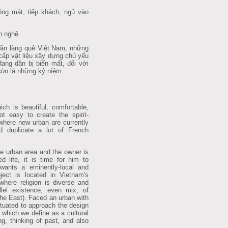
óng mát, tiếp khách, ngủ vào
ăn nghệ
phần làng quê Việt Nam, những
cấp vật liệu xây dựng chủ yếu
ang dần bị biến mất, đối với
còn là những kỷ niệm.
h is beautiful, comfortable,
ot easy to create the spirit-
 where new urban are currently
d duplicate a lot of French
e urban area and the owner is
d life, it is time for him to
wants a eminently-local and
ect is located in Vietnam's
where religion is diverse and
llel existence, even mix, of
the East). Faced an urban with
ctuated to approach the design
” which we define as a cultural
g, thinking of past, and also