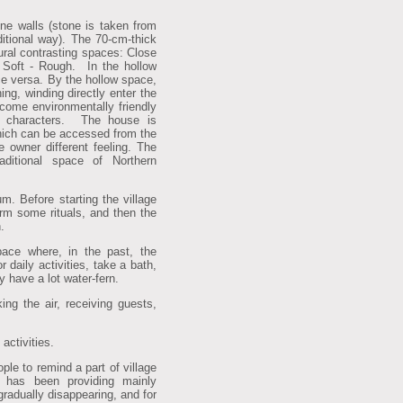
ne walls (stone is taken from
aditional way). The 70-cm-thick
ural contrasting spaces: Close
 Soft - Rough. In the hollow
ce versa. By the hollow space,
ing, winding directly enter the
ome environmentally friendly
nal characters. The house is
hich can be accessed from the
 owner different feeling. The
ditional space of Northern
um. Before starting the village
orm some rituals, and then the
.
pace where, in the past, the
 daily activities, take a bath,
y have a lot water-fern.
king the air, receiving guests,
activities.
eople to remind a part of village
e has been providing mainly
 gradually disappearing, and for