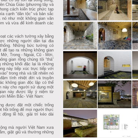
hiên Chúa Giáo (phương tây và
hong cách kiến trúc phức tạp
khía cạnh “dân tộc” và bản sắc
a nó như một không gian văn
iệm và vừa để kinh doanh các
loạt các vách tường xây bằng
ợc những người dân tại địa
 thống. Những bức tường có
 để tạo ra những không gian
 Mở, Trong - Ngoài, Cũ - Mới,
ng gian rỗng chúng tôi “thả”
g những khối đặc lại là những
ng này tiếp xúc trực tiếp với
vào” trong nhà và tất nhiên nó
đậm tính nhiệt đới và truyền
ác không gian độc lập có thể
an này cho người sử dụng một
ian này được lấy ý niệm từ
ười Miền Bắc- Việt Nam:
ng được đặt một chiếc trống
t hồi trống để mọi người thực
động lễ hội, giải trí kéo dài
 cộng mà người Việt Nam xưa
ắm, giặt giũ và thường những